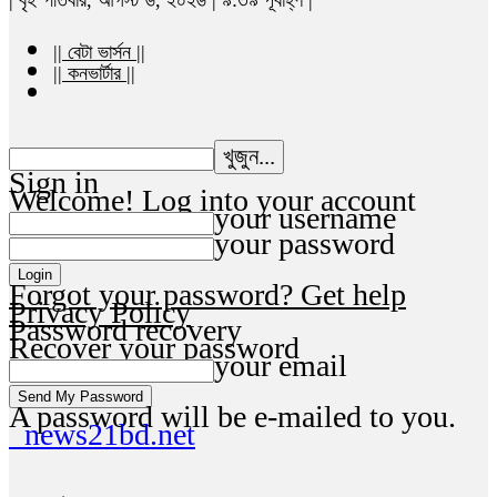
|| বেটা ভার্সন ||
|| কনভার্টার ||
Sign in
Welcome! Log into your account
your username
your password
Forgot your password? Get help
Privacy Policy
Password recovery
Recover your password
your email
A password will be e-mailed to you.
news21bd.net