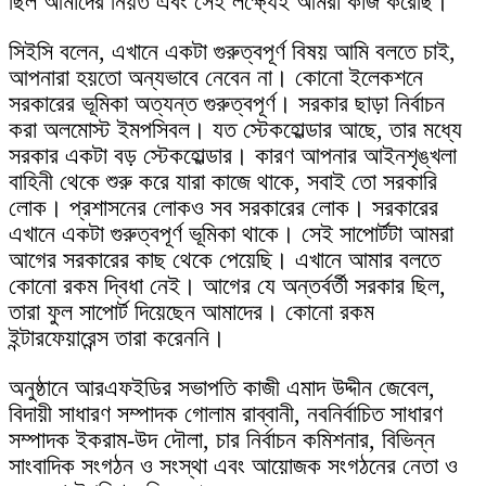
ছিল আমাদের নিয়ত এবং সেই লক্ষ্যেই আমরা কাজ করেছি।
সিইসি বলেন, এখানে একটা গুরুত্বপূর্ণ বিষয় আমি বলতে চাই,
আপনারা হয়তো অন্যভাবে নেবেন না। কোনো ইলেকশনে
সরকারের ভূমিকা অত্যন্ত গুরুত্বপূর্ণ। সরকার ছাড়া নির্বাচন
করা অলমোস্ট ইমপসিবল। যত স্টেকহোল্ডার আছে, তার মধ্যে
সরকার একটা বড় স্টেকহোল্ডার। কারণ আপনার আইনশৃঙ্খলা
বাহিনী থেকে শুরু করে যারা কাজে থাকে, সবাই তো সরকারি
লোক। প্রশাসনের লোকও সব সরকারের লোক। সরকারের
এখানে একটা গুরুত্বপূর্ণ ভূমিকা থাকে। সেই সাপোর্টটা আমরা
আগের সরকারের কাছ থেকে পেয়েছি। এখানে আমার বলতে
কোনো রকম দ্বিধা নেই। আগের যে অন্তর্বর্তী সরকার ছিল,
তারা ফুল সাপোর্ট দিয়েছেন আমাদের। কোনো রকম
ইন্টারফেয়ারেন্স তারা করেননি।
অনুষ্ঠানে আরএফইডির সভাপতি কাজী এমাদ উদ্দীন জেবেল,
বিদায়ী সাধারণ সম্পাদক গোলাম রাব্বানী, নবনির্বাচিত সাধারণ
সম্পাদক ইকরাম-উদ দৌলা, চার নির্বাচন কমিশনার, বিভিন্ন
সাংবাদিক সংগঠন ও সংস্থা এবং আয়োজক সংগঠনের নেতা ও