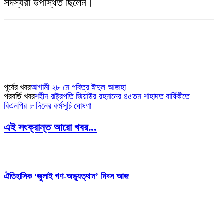
সদস্যরা উপস্থিত ছিলেন।
পূর্বের খবর
আগামী ২৮ মে পবিত্র ঈদুল আজহা
পরবর্তি খবর
শহীদ রাষ্ট্রপতি জিয়াউর রহমানের ৪৫তম শাহাদত বার্ষিকীতে
বিএনপির ৮ দিনের কর্মসূচি ঘোষণা
এই সংক্রান্ত আরো খবর...
ঐতিহাসিক ‘জুলাই গণ-অভ্যুত্থান’ দিবস আজ