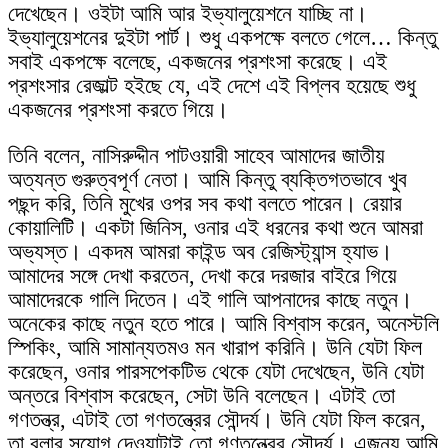
দেখেছেন। ওইটা আমি আর ইভ্যালুয়েশনে যাচ্ছি না।
ইভ্যালুয়েশনের দুইটা পার্ট। শুধু একপক্ষে বলতে গেলে… কিন্তু
সবাই একপক্ষে বলেছে, একজনের প্রশংসা করেছে। এই
প্রশংসার রেজাল্ট হইছে যে, এই দেশে এই বিপ্লব হয়েছে শুধু
একজনের প্রশংসা করতে গিয়ে।
তিনি বলেন, নাসিরুদ্দীন পাটওয়ারী সাহেব আমাদের জাতীয়
অত্যন্ত গুরুত্বপূর্ণ নেতা। আমি কিন্তু ব্যক্তিগতভাবে খুব
পছন্দ করি, তিনি মুখের ওপর সব কথা বলতে পারেন। রেয়ার
কোয়ালিটি। একটা জিনিস, ওনার এই ধরনের কথা শুনে আমরা
অভ্যস্ত। একদম আমরা কাইন্ড অব রেজিস্ট্যান্স হ্যাভ।
আমাদের সঙ্গে দেখা করতেন, দেখা করে দরজার বাইরে গিয়ে
আমাদেরকে গালি দিতেন। এই গালি আপনাদের কাছে নতুন।
অনেকের কাছে নতুন হতে পারে। আমি বিশ্বাস করেন, অনেস্টলি
স্পিকিং, আমি সামান্যতমও মন খারাপ করিনি। উনি যেটা ফিল
করেছেন, ওনার পারসপেকটিভ থেকে যেটা দেখেছেন, উনি যেটা
অন্তরে বিশ্বাস করেছেন, সেটা উনি বলেছেন। এটাই তো
গণতন্ত্র, এটাই তো গণতন্ত্রের সৌন্দর্য। উনি যেটা ফিল করেন,
তা বলার সুযোগ দেওয়াটাই তো গণতন্ত্রের সৌন্দর্য। এজন্য আমি