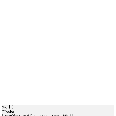
C
26
Dhaka
| বৃহস্পতিবার, আগস্ট ৬, ২০২৬ | ৯:৩৯ পূর্বাহ্ণ |