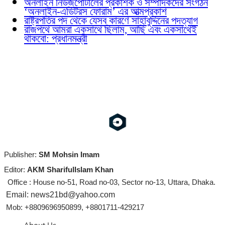
অনলাইন নিউজপোর্টালের প্রকাশক ও সম্পাদকদের সংগঠন
‘অনলাইন-এডিটরস ফোরাম’ এর আত্মপ্রকাশ
রাষ্ট্রপতির পদ থেকে যেসব কারণে সাহাবুদ্দিনের পদত্যাগ
রাজপথে আমরা একসাথে ছিলাম, আছি এবং একসাথেই
থাকবো: প্রধানমন্ত্রী
Publisher:
SM Mohsin Imam
Editor:
AKM SharifulIslam Khan
Office : House no-51, Road no-03, Sector no-13, Uttara, Dhaka.
Email: news21bd@yahoo.com
Mob: +8809696950899, +8801711-429217
About Us