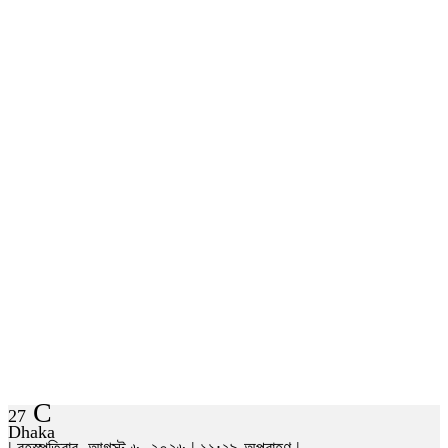
C
27
Dhaka
| বৃহস্পতিবার, আগস্ট ৬, ২০২৬ | ১১:২৯ অপরাহ্ণ |