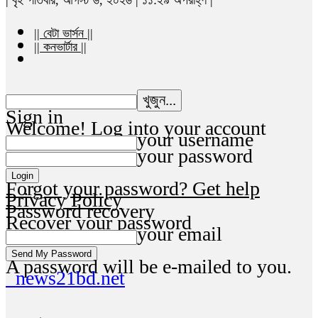
|| বেটা ভার্সন ||
|| কনভার্টার ||
Sign in
Welcome! Log into your account
your username
your password
Forgot your password? Get help
Privacy Policy
Password recovery
Recover your password
your email
A password will be e-mailed to you.
news21bd.net