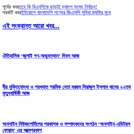
পূর্বের খবর
তবে কি বিএনপিকে ছাড়াই দ্বাদশ সংসদ নির্বাচন!
পরবর্তি খবর
ইউরোপে বাংলাদেশি পণ্যের জিএসপি সুবিধা হুমকির মুখে
এই সংক্রান্ত আরো খবর...
ঐতিহাসিক ‘জুলাই গণ-অভ্যুত্থান’ দিবস আজ
বীর মুক্তিযোদ্ধা ও প্রখ্যাত শ্রমিক নেতা মরহুম সিরাজুল ইসলাম খানের ২২তম
মৃত্যুবার্ষিকী আজ
অনলাইন নিউজপোর্টালের প্রকাশক ও সম্পাদকদের সংগঠন ‘অনলাইন-এডিটরস
ফোরাম’ এর আত্মপ্রকাশ