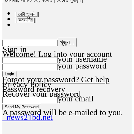
|| বেটা ভার্সন ||
|| কনভার্টার ||
Sign in
Welcome! Log into your account
your username
your password
Forgot your password? Get help
Privacy Policy
Password recovery
Recover your password
your email
A password will be e-mailed to you.
news21bd.net