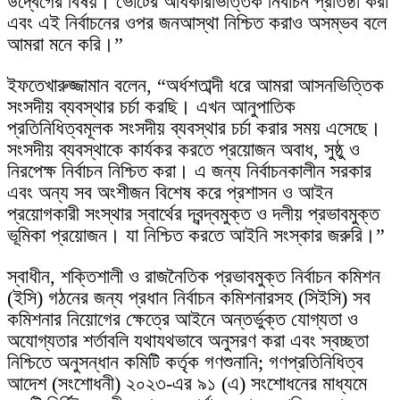
উদ্বেগের বিষয়। ভোটের অধিকারভিত্তিক নির্বাচন প্রতিষ্ঠা করা
এবং এই নির্বাচনের ওপর জনআস্থা নিশ্চিত করাও অসম্ভব বলে
আমরা মনে করি।”
ইফতেখারুজ্জামান বলেন, “অর্ধশতাব্দী ধরে আমরা আসনভিত্তিক
সংসদীয় ব্যবস্থার চর্চা করছি। এখন আনুপাতিক
প্রতিনিধিত্বমূলক সংসদীয় ব্যবস্থার চর্চা করার সময় এসেছে।
সংসদীয় ব্যবস্থাকে কার্যকর করতে প্রয়োজন অবাধ, সুষ্ঠু ও
নিরপেক্ষ নির্বাচন নিশ্চিত করা। এ জন্য নির্বাচনকালীন সরকার
এবং অন্য সব অংশীজন বিশেষ করে প্রশাসন ও আইন
প্রয়োগকারী সংস্থার স্বার্থের দ্বন্দ্বমুক্ত ও দলীয় প্রভাবমুক্ত
ভূমিকা প্রয়োজন। যা নিশ্চিত করতে আইনি সংস্কার জরুরি।”
স্বাধীন, শক্তিশালী ও রাজনৈতিক প্রভাবমুক্ত নির্বাচন কমিশন
(ইসি) গঠনের জন্য প্রধান নির্বাচন কমিশনারসহ (সিইসি) সব
কমিশনার নিয়োগের ক্ষেত্রে আইনে অন্তর্ভুক্ত যোগ্যতা ও
অযোগ্যতার শর্তাবলি যথাযথভাবে অনুসরণ করা এবং স্বচ্ছতা
নিশ্চিতে অনুসন্ধান কমিটি কর্তৃক গণশুনানি; গণপ্রতিনিধিত্ব
আদেশ (সংশোধনী) ২০২৩-এর ৯১ (এ) সংশোধনের মাধ্যমে