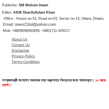
Publisher:
SM Mohsin Imam
Editor:
AKM SharifulIslam Khan
Office : House no-51, Road no-03, Sector no-13, Uttara, Dhaka.
Email: news21bd@yahoo.com
Mob: +8809696950899, +8801711-429217
About Us
Contact Us
Disclaimer
Privacy-Policy
Terms-Condition
গণপ্রজাতন্ত্রী বাংলাদেশ সরকারের তথ্য মন্ত্রণালয়ে নিবন্ধনের জন্য আবেদনকৃত।
১৫ বছরে
পদার্পণ।
এই ওয়েবসাইটের কোনো লেখা বা ছবি অনুমতি ছাড়া নকল করা বা অন্য কোথাও প্রকাশ
করা সম্পূর্ণ বেআইনি। সর্বসত্ব
কর্তৃক সংরক্ষিত।
© news21bd.net