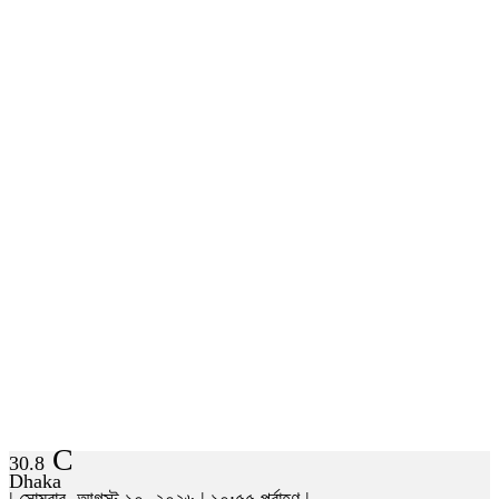
C
30.8
Dhaka
| সোমবার, আগস্ট ১০, ২০২৬ | ১০:৫৫ পূর্বাহ্ণ |