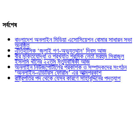
সর্বশেষ
বাংলাদেশ অনলাইন মিডিয়া এসোসিয়েশন বোমার সাধারন সভা
অনুষ্ঠিত
ঐতিহাসিক ‘জুলাই গণ-অভ্যুত্থান’ দিবস আজ
বীর মুক্তিযোদ্ধা ও প্রখ্যাত শ্রমিক নেতা মরহুম সিরাজুল
ইসলাম খানের ২২তম মৃত্যুবার্ষিকী আজ
অনলাইন নিউজপোর্টালের প্রকাশক ও সম্পাদকদের সংগঠন
‘অনলাইন-এডিটরস ফোরাম’ এর আত্মপ্রকাশ
রাষ্ট্রপতির পদ থেকে যেসব কারণে সাহাবুদ্দিনের পদত্যাগ