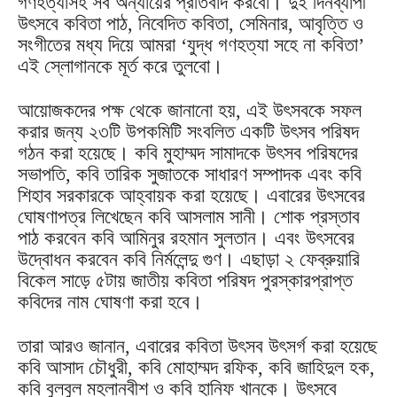
গণহত্যাসহ সব অন্যায়ের প্রতিবাদ করবো। দুই দিনব্যাপী
উৎসবে কবিতা পাঠ, নিবেদিত কবিতা, সেমিনার, আবৃত্তি ও
সংগীতের মধ্য দিয়ে আমরা ‘যুদ্ধ গণহত্যা সহে না কবিতা’
এই স্লোগানকে মূর্ত করে তুলবো।
আয়োজকদের পক্ষ থেকে জানানো হয়, এই উৎসবকে সফল
করার জন্য ২৩টি উপকমিটি সংবলিত একটি উৎসব পরিষদ
গঠন করা হয়েছে। কবি মুহাম্মদ সামাদকে উৎসব পরিষদের
সভাপতি, কবি তারিক সুজাতকে সাধারণ সম্পাদক এবং কবি
শিহাব সরকারকে আহ্বায়ক করা হয়েছে। এবারের উৎসবের
ঘোষণাপত্র লিখেছেন কবি আসলাম সানী। শোক প্রস্তাব
পাঠ করবেন কবি আমিনুর রহমান সুলতান। এবং উৎসবের
উদ্বোধন করবেন কবি নির্মলেন্দু গুণ। এছাড়া ২ ফেব্রুয়ারি
বিকেল সাড়ে ৫টায় জাতীয় কবিতা পরিষদ পুরস্কারপ্রাপ্ত
কবিদের নাম ঘোষণা করা হবে।
তারা আরও জানান, এবারের কবিতা উৎসব উৎসর্গ করা হয়েছে
কবি আসাদ চৌধুরী, কবি মোহাম্মদ রফিক, কবি জাহিদুল হক,
কবি বুলবুল মহলানবীশ ও কবি হানিফ খানকে। উৎসবে