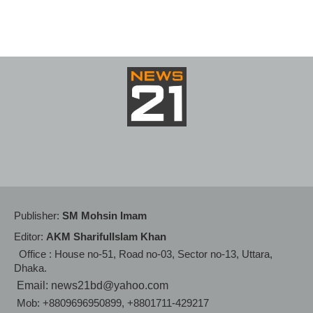
Publisher:
SM Mohsin Imam
Editor:
AKM SharifulIslam Khan
Office : House no-51, Road no-03, Sector no-13, Uttara,
Dhaka.
Email: news21bd@yahoo.com
Mob: +8809696950899, +8801711-429217