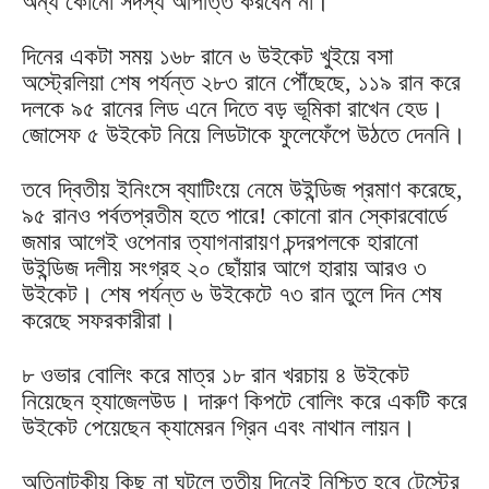
অন্য কোনো সদস্য আপত্তি করবেন না।
দিনের একটা সময় ১৬৮ রানে ৬ উইকেট খুইয়ে বসা
অস্ট্রেলিয়া শেষ পর্যন্ত ২৮৩ রানে পৌঁছেছে, ১১৯ রান করে
দলকে ৯৫ রানের লিড এনে দিতে বড় ভূমিকা রাখেন হেড।
জোসেফ ৫ উইকেট নিয়ে লিডটাকে ফুলেফেঁপে উঠতে দেননি।
তবে দ্বিতীয় ইনিংসে ব্যাটিংয়ে নেমে উইন্ডিজ প্রমাণ করেছে,
৯৫ রানও পর্বতপ্রতীম হতে পারে! কোনো রান স্কোরবোর্ডে
জমার আগেই ওপেনার ত্যাগনারায়ণ চন্দরপলকে হারানো
উইন্ডিজ দলীয় সংগ্রহ ২০ ছোঁয়ার আগে হারায় আরও ৩
উইকেট। শেষ পর্যন্ত ৬ উইকেটে ৭৩ রান তুলে দিন শেষ
করেছে সফরকারীরা।
৮ ওভার বোলিং করে মাত্র ১৮ রান খরচায় ৪ উইকেট
নিয়েছেন হ্যাজেলউড। দারুণ কিপটে বোলিং করে একটি করে
উইকেট পেয়েছেন ক্যামেরন গ্রিন এবং নাথান লায়ন।
অতিনাটকীয় কিছু না ঘটলে তৃতীয় দিনেই নিশ্চিত হবে টেস্টের