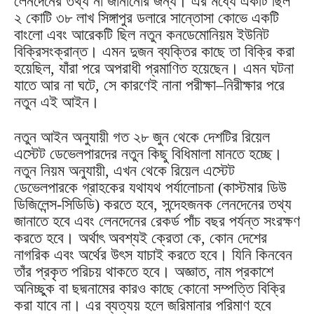
লেনদেনের তথ্য না জানানোর জন্য। এর মধ্যে একটি ছিল
২ কোটি ৩৮ লাখ সিঙ্গাপুর ডলারে সান্তোসা কোভে একটি
বাংলো এবং আরেকটি ছিল নতুন কনডেমোনিয়ম ইউনিট
বিক্রিসংক্রান্ত। এমন দুজন ব্যক্তির কাছে তা বিক্রি করা
হয়েছিল, যাঁরা পরে অপরাধী প্রমাণিত হয়েছেন। এমন ঘটনা
যাতে আর না ঘটে, সে কারণেই নানা পরীক্ষা–নিরীক্ষার পরে
নতুন এই আইন।
নতুন আইন অনুযায়ী গত ২৮ জুন থেকে দেশটির রিয়েল
এস্টেট ডেভেলপারদের নতুন কিছু বিধিমালা মানতে হচ্ছে।
নতুন নিয়ম অনুযায়ী, এখন থেকে রিয়েল এস্টেট
ডেভেলপারকে গ্রাহকের যথাযথ পর্যালোচনা (কাস্টমার ডিউ
ডিজিলেন্স-সিডিডি) করতে হবে, সন্দেহজনক লেনদেনের তথ্য
জানাতে হবে এবং লেনদেনের রেকর্ড পাঁচ বছর পর্যন্ত সংরক্ষণ
করতে হবে। অর্থাৎ অবশ্যই ক্রেতা কে, কোন দেশের
নাগরিক এবং অর্থের উৎস যাচাই করতে হবে। যিনি কিনবেন
তাঁর প্রকৃত পরিচয় থাকতে হবে। অজ্ঞাত, নাম প্রকাশে
অনিচ্ছুক বা ছদ্মনামের কারও কাছে কোনো সম্পত্তি বিক্রি
করা যাবে না। এর ব্যত্যয় হলে জরিমানার পরিমাণ হবে