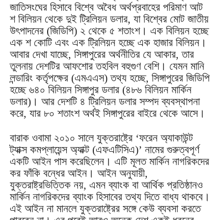
জাতিসংঘের হিসাবে বিশ্বে অবৈধ অর্থপ্রবাহের পরিমাণ আট
শ বিলিয়ন থেকে দুই ট্রিলিয়ন ডলার, যা বিশ্বের মোট জাতীয়
উৎপাদনের (জিডিপি) ২ থেকে ৫ শতাংশ। এক বিলিয়ন হচ্ছে
এক শ কোটি এবং এক ট্রিলিয়ন হচ্ছে এক হাজার বিলিয়ন।
আবার দেখা যাচ্ছে, সিঙ্গাপুরের অর্থনীতির যে আকার, তার
তুলনায় দেশটির আফশোর তহবিল বহুগুণ বেশি। যেমন মানি
লন্ডারিং কর্তৃপক্ষের (এমএএস) তথ্য হচ্ছে, সিঙ্গাপুরের জিডিপি
হচ্ছে ৬৪০ বিলিয়ন সিঙ্গাপুর ডলার (৪৮৬ বিলিয়ন মার্কিন
ডলার)। আর দেশটি ৪ ট্রিলিয়ন ডলার সম্পদ ব্যবস্থাপনা
করে, যার ৮০ শতাংশ অর্থই সিঙ্গাপুরের বাইরে থেকে আসে।
বারাক ওবামা ২০১০ সালে যুক্তরাষ্ট্রে ‘ফরেন অ্যাকাউন্ট
ট্যাক্স কমপ্লায়েন্স অ্যাক্ট (এফএটিসিএ)’ নামের গুরুত্বপূর্ণ
একটি আইন পাস করেছিলেন। এটি মূলত মার্কিন নাগরিকদের
কর ফাঁকি বন্ধের আইন। আইন অনুযায়ী,
যুক্তরাষ্ট্রভিত্তিক নয়, এমন ব্যাংক বা আর্থিক প্রতিষ্ঠানও
মার্কিন নাগরিকদের ব্যাংক হিসাবের তথ্য দিতে বাধ্য থাকবে।
এই আইন না মানলে যুক্তরাষ্ট্রের সঙ্গে কেউ ব্যবসা করতে