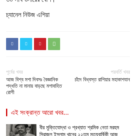
চ্যানেল নিউজ এশিয়া
পূর্বের খবর
পরবর্তি খবর
আজ বিশ্ব মশা দিবসঃ বৈজ্ঞানিক
চাঁদে বিধ্বস্ত রাশিয়ার মহাকাশযান
পদ্ধতি না মানায় বাড়ছে মশাবাহিত
রোগী
এই সংক্রান্ত আরো খবর...
বীর মুক্তিযোদ্ধা ও প্রখ্যাত শ্রমিক নেতা মরহুম
সিরাজুল ইসলাম খানের ২২তম মৃত্যুবার্ষিকী আজ