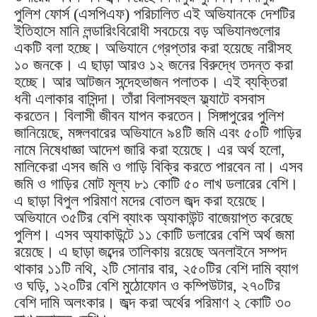
পুলিশ ফোর্স (এসপিএফ) পরিচালিত এই অভিযানকে দেশটির
ইতিহাসে মানি লন্ডারিংবিরোধী সবচেয়ে বড় অভিযানগুলোর
একটি বলা হচ্ছে। অভিযানে গ্রেপ্তার করা হয়েছে নারীসহ
১০ জনকে। এ ছাড়া আরও ১২ জনের বিরুদ্ধে তদন্ত করা
হচ্ছে। আর আটজন সন্দেহভাজন পলাতক। এই ব্যক্তিরা
ধনী এলাকার বাসিন্দা। তাঁরা বিলাসবহুল ফ্ল্যাটে বসবাস
করতেন। বিলাসী জীবন যাপন করতেন। সিঙ্গাপুরের পুলিশ
জানিয়েছে, মঙ্গলবারের অভিযানে ৯৪টি জমি এবং ৫০টি গাড়ির
নামে নিষেধাজ্ঞা আদেশ জারি করা হয়েছে। এর অর্থ হলো,
মালিকেরা এসব জমি ও গাড়ি বিক্রি করতে পারবেন না। এসব
জমি ও গাড়ির মোট মূল্য ৮১ কোটি ৫০ লাখ ডলারের বেশি।
এ ছাড়া বিপুল পরিমাণ মদের বোতল জব্দ করা হয়েছে।
অভিযানে ৩৫টির বেশি ব্যাংক অ্যাকাউন্ট বাজেয়াপ্ত করেছে
পুলিশ। এসব অ্যাকাউন্টে ১১ কোটি ডলারের বেশি অর্থ জমা
রয়েছে। এ ছাড়া জব্দের তালিকায় রয়েছে অনলাইনে সম্পদ
থাকার ১১টি নথি, ২টি সোনার বার, ২৫০টির বেশি দামি ব্যাগ
ও ঘড়ি, ১২০টির বেশি মুঠোফোন ও কম্পিউটার, ২৭০টির
বেশি দামি অলংকার। জব্দ করা অর্থের পরিমাণ ২ কোটি ৩০