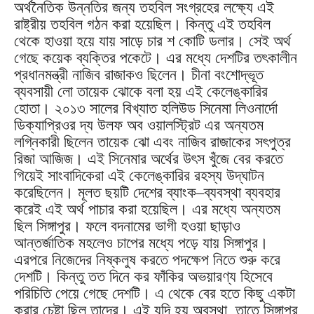
অর্থনৈতিক উন্নতির জন্য তহবিল সংগ্রহের লক্ষ্যে এই
রাষ্ট্রীয় তহবিল গঠন করা হয়েছিল। কিন্তু এই তহবিল
থেকে হাওয়া হয়ে যায় সাড়ে চার শ কোটি ডলার। সেই অর্থ
গেছে কয়েক ব্যক্তির পকেটে। এর মধ্যে দেশটির তৎকালীন
প্রধানমন্ত্রী নাজিব রাজাকও ছিলেন। চীনা বংশোদ্ভূত
ব্যবসায়ী লো তায়েক ঝোকে বলা হয় এই কেলেঙ্কারির
হোতা। ২০১৩ সালের বিখ্যাত হলিউড সিনেমা লিওনার্দো
ডিক্যাপ্রিওর দ্য উলফ অব ওয়ালস্ট্রিট এর অন্যতম
লগ্নিকারী ছিলেন তায়েক ঝো এবং নাজিব রাজাকের সৎপুত্র
রিজা আজিজ। এই সিনেমার অর্থের উৎস খুঁজে বের করতে
গিয়েই সাংবাদিকেরা এই কেলেঙ্কারির রহস্য উদ্‌ঘাটন
করেছিলেন। মূলত ছয়টি দেশের ব্যাংক–ব্যবস্থা ব্যবহার
করেই এই অর্থ পাচার করা হয়েছিল। এর মধ্যে অন্যতম
ছিল সিঙ্গাপুর। ফলে বদনামের ভাগী হওয়া ছাড়াও
আন্তর্জাতিক মহলেও চাপের মধ্যে পড়ে যায় সিঙ্গাপুর।
এরপরে নিজেদের নিষ্কলুষ করতে পদক্ষেপ নিতে শুরু করে
দেশটি। কিন্তু তত দিনে কর ফাঁকির অভয়ারণ্য হিসেবে
পরিচিতি পেয়ে গেছে দেশটি। এ থেকে বের হতে কিছু একটা
করার চেষ্টা ছিল তাদের। এই যদি হয় অবস্থা, তাতে সিঙ্গাপুর