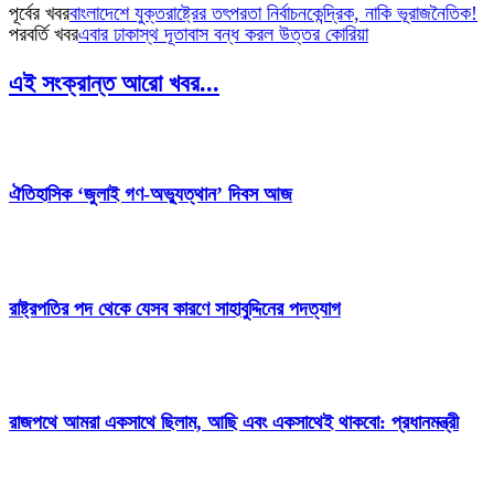
পূর্বের খবর
বাংলাদেশে যুক্তরাষ্ট্রের তৎপরতা নির্বাচনকেন্দ্রিক, নাকি ভূরাজনৈতিক!
পরবর্তি খবর
এবার ঢাকাস্থ দূতাবাস বন্ধ করল উত্তর কোরিয়া
এই সংক্রান্ত আরো খবর...
ঐতিহাসিক ‘জুলাই গণ-অভ্যুত্থান’ দিবস আজ
রাষ্ট্রপতির পদ থেকে যেসব কারণে সাহাবুদ্দিনের পদত্যাগ
রাজপথে আমরা একসাথে ছিলাম, আছি এবং একসাথেই থাকবো: প্রধানমন্ত্রী