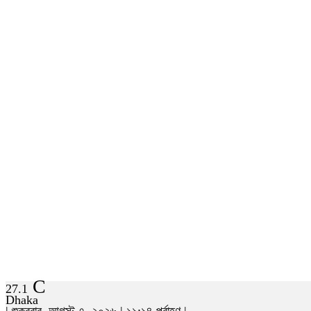
C
27.1
Dhaka
| শুক্রবার, আগস্ট ৭, ২০২৬ | ১১:১৪ পূর্বাহ্ণ |