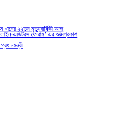
াম খানের ২২তম মৃত্যুবার্ষিকী আজ
নলাইন-এডিটরস ফোরাম’ এর আত্মপ্রকাশ
ধানমন্ত্রী