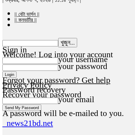
|| বেটা ভার্সন ||
|| কনভার্টার ||
Sign in
Welcome! Log into your account
your username
your password
Forgot your password? Get help
Privacy Policy
Password recovery
Recover your password
your email
A password will be e-mailed to you.
news21bd.net