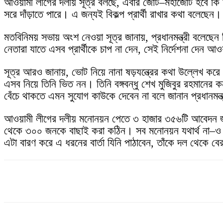
আওয়ামী লীগের দলীয় সূত্র বলছে, এবার জোট–মহাজোট হবে কি না
সরে দাঁড়াতে পারে। এ জন্যই বিকল্প প্রার্থী রাখার কথা বলেছেন।
মতবিনিময় সভায় অংশ নেওয়া সূত্র জানায়, প্রধানমন্ত্রী বলেছে
নেতারা যাতে এসব প্রার্থীকে চাপ না দেন, সেই নির্দেশনা দেন 
সূত্র আরও জানায়, ভোট নিয়ে নানা ষড়যন্ত্রের কথা উল্লেখ করে 
এসব নিয়ে তিনি ভিত নন। তিনি বঙ্গবন্ধু শেখ মুজিবুর রহমানে
বেঁচে থাকতে এমন সুযোগ কাউকে দেবেন না বলে জানান প্রধানমন্ত
আওয়ামী লীগের দলীয় মনোনয়ন পেতে ৩ হাজার ৩৫৬টি আবেদন জম
থেকে ৩০০ জনকে বাছাই করা কঠিন। সব মনোনয়ন যথার্থ না–ও হতে 
এটা বারণ করে এ ধরনের বার্তা যিনি পাঠাবেন, তাঁকে দল থেকে বে