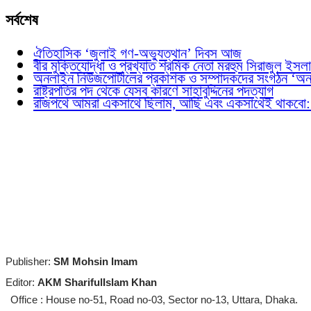
সর্বশেষ
ঐতিহাসিক ‘জুলাই গণ-অভ্যুত্থান’ দিবস আজ
বীর মুক্তিযোদ্ধা ও প্রখ্যাত শ্রমিক নেতা মরহুম সিরাজুল ইসল
অনলাইন নিউজপোর্টালের প্রকাশক ও সম্পাদকদের সংগঠন ‘অ
রাষ্ট্রপতির পদ থেকে যেসব কারণে সাহাবুদ্দিনের পদত্যাগ
রাজপথে আমরা একসাথে ছিলাম, আছি এবং একসাথেই থাকবো: প্র
Publisher:
SM Mohsin Imam
Editor:
AKM SharifulIslam Khan
Office : House no-51, Road no-03, Sector no-13, Uttara, Dhaka.