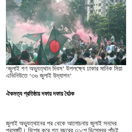
‘জুলাই গণ অভ্যুত্থান দিবস’ উপলক্ষ্যে ঢাকার মানিক মিয়া
এভিনিউতে ‘৩৬ জুলাই উদ্‌যাপন’
ঐকমত্য প্রতিষ্ঠায় দফায় দফায় বৈঠক
জুলাই অভ্যুত্থানের পর থেকে আলোচনায় জুলাই সনদের
প্রসঙ্গটি। বিশেষ করে গত বছরের ৩১শে ডিসেম্বর পাঁচই