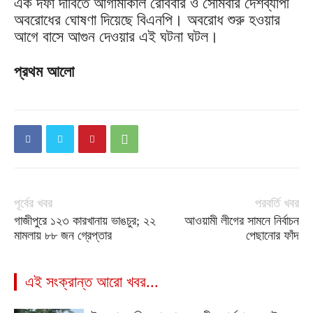
এক দফা দাবিতে আগামীকাল রোববার ও সোমবার দেশব্যাপী
অবরোধের ঘোষণা দিয়েছে বিএনপি। অবরোধ শুরু হওয়ার
আগে বাসে আগুন দেওয়ার এই ঘটনা ঘটল।
প্রথম আলো
পূর্বের খবর
পরবর্তি খবর
গাজীপুরে ১২৩ কারখানায় ভাঙচুর; ২২
আওয়ামী লীগের সামনে নির্বাচন
মামলায় ৮৮ জন গ্রেপ্তার
পেছানোর ফাঁদ
এই সংক্রান্ত আরো খবর...