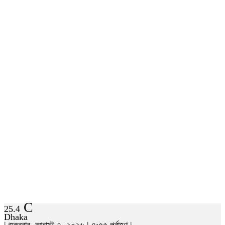
C
25.4
Dhaka
| শুক্রবার, আগস্ট ৭, ২০২৬ | ৭:৫৫ পূর্বাহ্ণ |