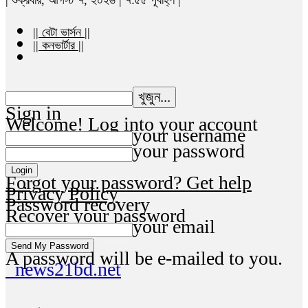
|| বেটা ভার্সন ||
|| কনভার্টার ||
Sign in
Welcome! Log into your account
your username
your password
Forgot your password? Get help
Privacy Policy
Password recovery
Recover your password
your email
A password will be e-mailed to you.
news21bd.net