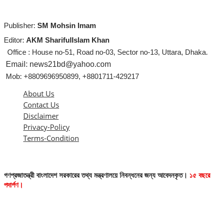
Publisher:
SM Mohsin Imam
Editor:
AKM SharifulIslam Khan
Office : House no-51, Road no-03, Sector no-13, Uttara, Dhaka.
Email: news21bd@yahoo.com
Mob: +8809696950899, +8801711-429217
About Us
Contact Us
Disclaimer
Privacy-Policy
Terms-Condition
গণপ্রজাতন্ত্রী বাংলাদেশ সরকারের তথ্য মন্ত্রণালয়ে নিবন্ধনের জন্য আবেদনকৃত।
১৫ বছরে
পদার্পণ।
এই ওয়েবসাইটের কোনো লেখা বা ছবি অনুমতি ছাড়া নকল করা বা অন্য কোথাও প্রকাশ