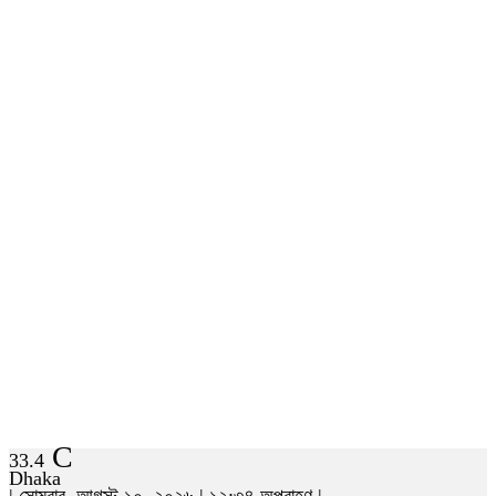
C
33.4
Dhaka
| সোমবার, আগস্ট ১০, ২০২৬ | ১২:৩৪ অপরাহ্ণ |