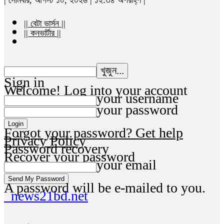
|| বেটা ভার্সন ||
|| কনভার্টার ||
Sign in
Welcome! Log into your account
your username
your password
Forgot your password? Get help
Privacy Policy
Password recovery
Recover your password
your email
A password will be e-mailed to you.
news21bd.net