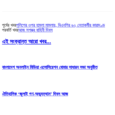
পূর্বের খবর
পুলিশের ওপর হামলা মামলায়, বিএনপির ৬২ নেতাকর্মীর কারাদণ্ড
পরবর্তি খবর
আজ সশস্ত্র বাহিনী দিবস
এই সংক্রান্ত আরো খবর...
বাংলাদেশ অনলাইন মিডিয়া এসোসিয়েশন বোমার সাধারন সভা অনুষ্ঠিত
ঐতিহাসিক ‘জুলাই গণ-অভ্যুত্থান’ দিবস আজ