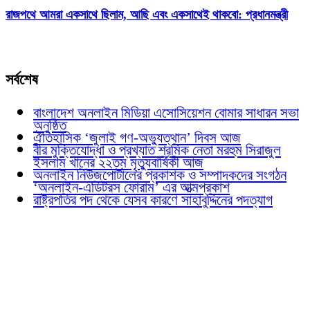
রাজপথে আমরা একসাথে ছিলাম, আছি এবং একসাথেই থাকবো: প্রধানমন্ত্রী
সর্বশেষ
বাংলাদেশ অনলাইন মিডিয়া এসোসিয়েশন বোমার সাধারন সভা
অনুষ্ঠিত
ঐতিহাসিক ‘জুলাই গণ-অভ্যুত্থান’ দিবস আজ
বীর মুক্তিযোদ্ধা ও প্রখ্যাত শ্রমিক নেতা মরহুম সিরাজুল
ইসলাম খানের ২২তম মৃত্যুবার্ষিকী আজ
অনলাইন নিউজপোর্টালের প্রকাশক ও সম্পাদকদের সংগঠন
‘অনলাইন-এডিটরস ফোরাম’ এর আত্মপ্রকাশ
রাষ্ট্রপতির পদ থেকে যেসব কারণে সাহাবুদ্দিনের পদত্যাগ