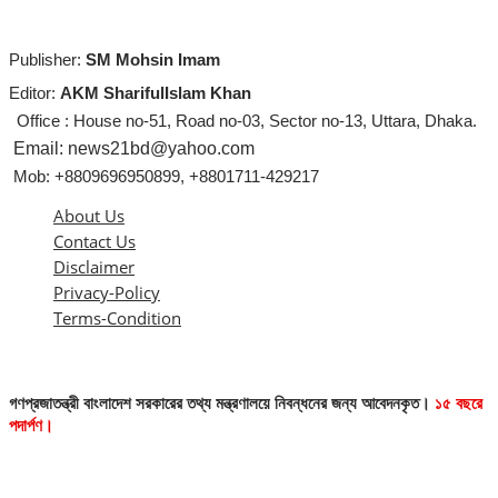
Publisher:
SM Mohsin Imam
Editor:
AKM SharifulIslam Khan
Office : House no-51, Road no-03, Sector no-13, Uttara, Dhaka.
Email: news21bd@yahoo.com
Mob: +8809696950899, +8801711-429217
About Us
Contact Us
Disclaimer
Privacy-Policy
Terms-Condition
গণপ্রজাতন্ত্রী বাংলাদেশ সরকারের তথ্য মন্ত্রণালয়ে নিবন্ধনের জন্য আবেদনকৃত।
১৫ বছরে
পদার্পণ।
এই ওয়েবসাইটের কোনো লেখা বা ছবি অনুমতি ছাড়া নকল করা বা অন্য কোথাও প্রকাশ