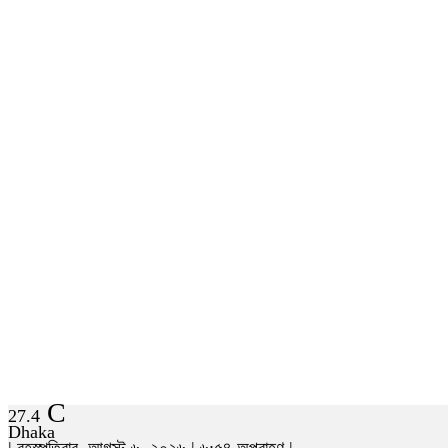
C
27.4
Dhaka
| বৃহস্পতিবার, আগস্ট ৬, ২০২৬ | ৬:৫৪ অপরাহ্ণ |