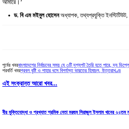
আমারে।’
ড. বি এম মইনুল হোসেন
অধ্যাপক, তথ্যপ্রযুক্তি ইনস্টিটি
পূর্বের খবর
বাংলাদেশের নির্বাচনের সময় যে ৩টি দৃশ্যপট তৈরি হতে পারে, দ্য ডিপ্লো
পরবর্তি খবর
প্রবল বৃষ্টি ও পাহার ধসে বিপর্যস্ত ভারতের হিমাচল, উত্তরাখণ্ড
এই সংক্রান্ত আরো খবর...
বীর মুক্তিযোদ্ধা ও প্রখ্যাত শ্রমিক নেতা মরহুম সিরাজুল ইসলাম খানের ২২তম মৃ