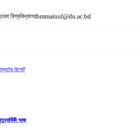
উট, ঢাকা বিশ্ববিদ্যালয়bmmainul@du.ac.bd
ম্যাটের রিপোর্ট
ত্যুবার্ষিকী আজ