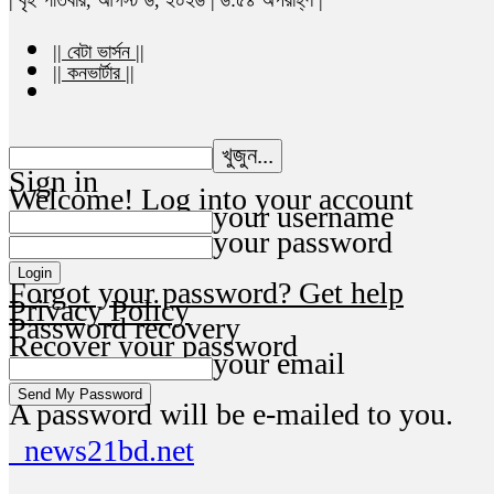
|| বেটা ভার্সন ||
|| কনভার্টার ||
Sign in
Welcome! Log into your account
your username
your password
Forgot your password? Get help
Privacy Policy
Password recovery
Recover your password
your email
A password will be e-mailed to you.
news21bd.net