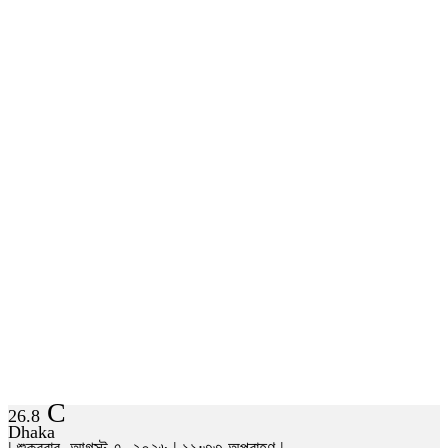
C
26.8
Dhaka
| শুক্রবার, আগস্ট ৭, ২০২৬ | ১১:৩৩ অপরাহ্ণ |