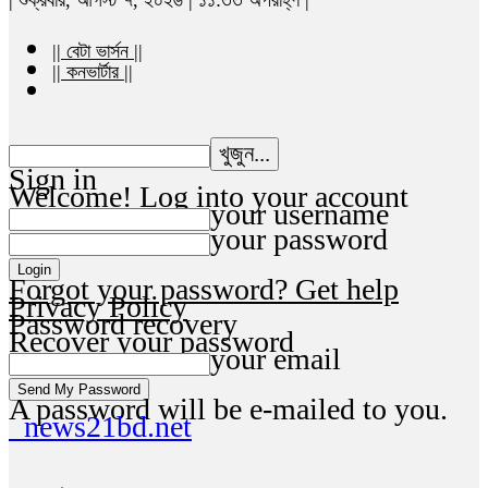
|| বেটা ভার্সন ||
|| কনভার্টার ||
Sign in
Welcome! Log into your account
your username
your password
Forgot your password? Get help
Privacy Policy
Password recovery
Recover your password
your email
A password will be e-mailed to you.
news21bd.net