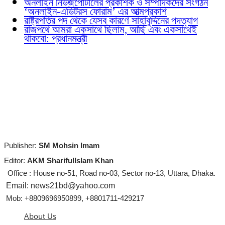
অনলাইন নিউজপোর্টালের প্রকাশক ও সম্পাদকদের সংগঠন
‘অনলাইন-এডিটরস ফোরাম’ এর আত্মপ্রকাশ
রাষ্ট্রপতির পদ থেকে যেসব কারণে সাহাবুদ্দিনের পদত্যাগ
রাজপথে আমরা একসাথে ছিলাম, আছি এবং একসাথেই
থাকবো: প্রধানমন্ত্রী
Publisher:
SM Mohsin Imam
Editor:
AKM SharifulIslam Khan
Office : House no-51, Road no-03, Sector no-13, Uttara, Dhaka.
Email: news21bd@yahoo.com
Mob: +8809696950899, +8801711-429217
About Us