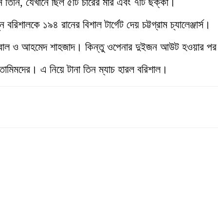
তিনি, যেখানে ছিল ৫টি চারের মার এবং ৭টি ছক্কা।
বরিশালকে ১৯৪ রানের বিশাল টার্গেট দেয় চট্টগ্রাম চ্যালেঞ্জার্স।
ইকবাল ও আহমেদ শাহজাদ। কিন্তু ওপেনার দুইজন আউট হওয়ার পর
তামিমদের। এ নিয়ে টানা তিন ম্যাচ হারল বরিশাল।