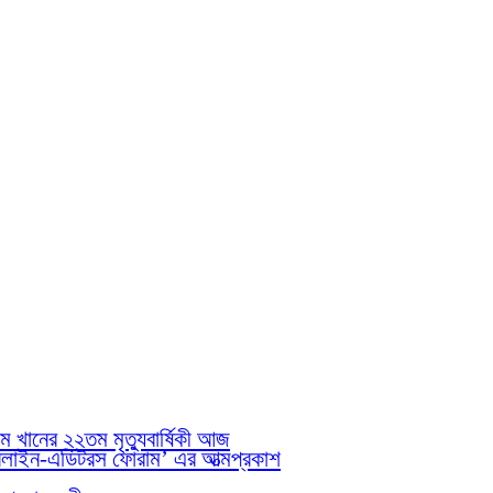
াম খানের ২২তম মৃত্যুবার্ষিকী আজ
নলাইন-এডিটরস ফোরাম’ এর আত্মপ্রকাশ