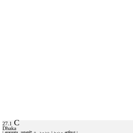
C
27.1
Dhaka
| শুক্রবার, আগস্ট ৭, ২০২৬ | ৯:১০ পূর্বাহ্ণ |