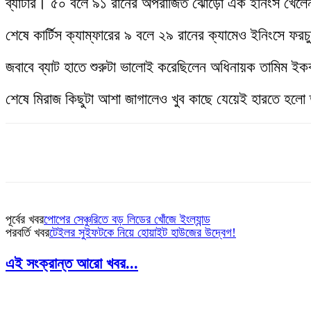
ব্যাটার। ৫০ বলে ৯১ রানের অপরাজিত ঝোড়ো এক ইনিংস খেলেন 
শেষে কার্টিস ক্যাম্ফারের ৯ বলে ২৯ রানের ক্যামেও ইনিংসে ফরচুন 
জবাবে ব্যাট হাতে শুরুটা ভালোই করেছিলেন অধিনায়ক তামিম 
শেষে মিরাজ কিছুটা আশা জাগালেও খুব কাছে যেয়েই হারতে হলো 
পূর্বের খবর
পোপের সেঞ্চুরিতে বড় লিডের খোঁজে ইংল্যান্ড
পরবর্তি খবর
টেইলর সুইফটকে নিয়ে হোয়াইট হাউজের উদ্বেগ!
এই সংক্রান্ত আরো খবর...