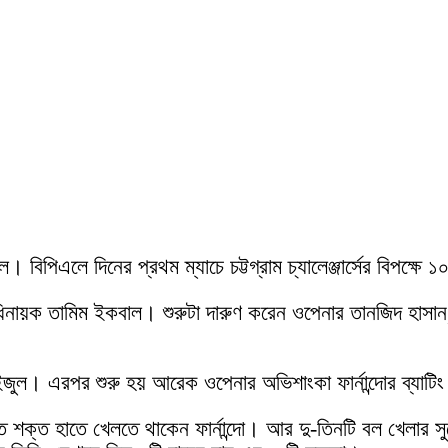
বিপিএলে দিনের প্রথম ম্যাচে চট্টগ্রাম চ্যালেঞ্জার্সের বিপক্ষে 
র অধিনায়ক তামিম ইকবাল। শুরুটা দারুণ করেন ওপেনার তানজিদ হাস
জুল। এরপর শুরু হয় আরেক ওপেনার অভিশাংকা ফার্নান্দোর ব্যাটিং
ক্ত হাতে খেলতে থাকেন ফার্নান্দো। আর দু-তিনটি বল খেলার সু