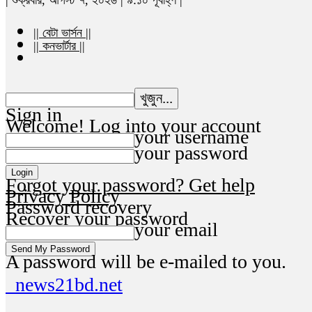
|| বেটা ভার্সন ||
|| কনভার্টার ||
Sign in
Welcome! Log into your account
your username
your password
Forgot your password? Get help
Privacy Policy
Password recovery
Recover your password
your email
A password will be e-mailed to you.
news21bd.net