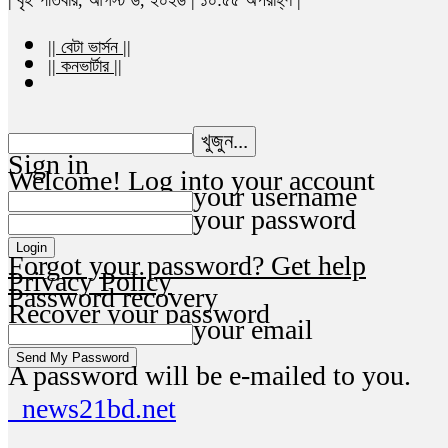
|| বেটা ভার্সন ||
|| কনভার্টার ||
Sign in
Welcome! Log into your account
your username
your password
Forgot your password? Get help
Privacy Policy
Password recovery
Recover your password
your email
A password will be e-mailed to you.
news21bd.net