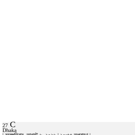
C
27
Dhaka
| বৃহস্পতিবার, আগস্ট ৬, ২০২৬ | ১০:৫৫ অপরাহ্ণ |