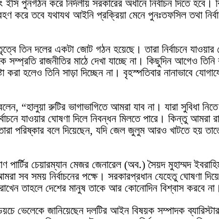
 এবং ইসি পুনর্গঠন করে নির্দলীয় সরকারের অধীনে নির্বাচন দিতে 
হণ করে তবে যথাযথ আইনি প্রক্রিয়া মেনে পুনঃতফসিল তথা নির্বা
র নেতৃত্বে তিন দলের একটা জোট গঠন হয়েছে। তারা নির্বাচনে যা
কে সম্প্রতি রাজনীতির মাঠে দেখা যাচ্ছে না। কিছুদিন আগেও তি
া করা হলেও তিনি সাড়া দিচ্ছেন না। বৃহস্পতিবার নানাভাবে যোগ
ন, “হালুয়া রুটির ভাগাভাগিতে আমরা যাব না। যারা সুবিধা নিতে
াচনে যাওয়ার ঘোষণা দিলে নিবন্ধন মিলতে পারে। কিন্তু আমরা রা
। তারা পরিষ্কার বলে দিয়েছেন, যদি জেল জুলুম আরও খাটতে হয় 
ণ পার্টির চেয়ারম্যান মেজর জেনারেল (অব.) সৈয়দ মুহাম্মদ ইবরাহি
া সব সময় নির্বাচনের পক্ষে। সরকারপ্রধান যেহেতু ঘোষণা দিয়েছে
রাখেন তাহলে দেশের মানুষ তাকে আর কোনোদিন বিশ্বাস করবে না
চে ভেলেকে জানিয়েছেন দলটির আইন বিষয়ক সম্পাদক ব্যারিস্টার