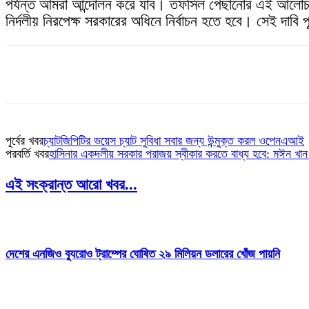
পর্যন্ত আমরা আন্দোলন করে যাব। তফসিল পেছানোর এই আলোচ
নির্দলীয় নিরপেক্ষ সরকারের অধিনে নির্বাচন হতে হবে। সেই দা
পূর্বের খবর
চ্যাটজিপিটির ভয়েস চ্যাট সুবিধা সবার জন্য উন্মুক্ত করল ওপেনএআই
পরবর্তি খবর
হাসিনার একদলীয় সরকার পরাজয় স্বীকার করতে বাধ্য হবে: মঈন খা
এই সংক্রান্ত আরো খবর...
দেশের এনজিও ব্যুরোও ট্রাম্পের ঘোষিত ২৯ মিলিয়ন ডলারের খোঁজ পায়নি