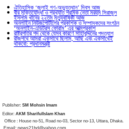
ঐতিহাসিক ‘জুলাই গণ-অভ্যুত্থান’ দিবস আজ
বীর মুক্তিযোদ্ধা ও প্রখ্যাত শ্রমিক নেতা মরহুম সিরাজুল
ইসলাম খানের ২২তম মৃত্যুবার্ষিকী আজ
অনলাইন নিউজপোর্টালের প্রকাশক ও সম্পাদকদের সংগঠন
‘অনলাইন-এডিটরস ফোরাম’ এর আত্মপ্রকাশ
রাষ্ট্রপতির পদ থেকে যেসব কারণে সাহাবুদ্দিনের পদত্যাগ
রাজপথে আমরা একসাথে ছিলাম, আছি এবং একসাথেই
থাকবো: প্রধানমন্ত্রী
Publisher:
SM Mohsin Imam
Editor:
AKM SharifulIslam Khan
Office : House no-51, Road no-03, Sector no-13, Uttara, Dhaka.
Email: news21bd@yahoo.com