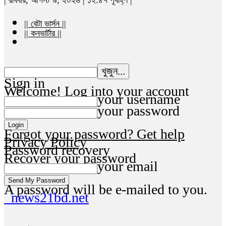
|| বেটা ভার্সন ||
|| কনভার্টার ||
Sign in
Welcome! Log into your account
your username
your password
Forgot your password? Get help
Privacy Policy
Password recovery
Recover your password
your email
A password will be e-mailed to you.
news21bd.net