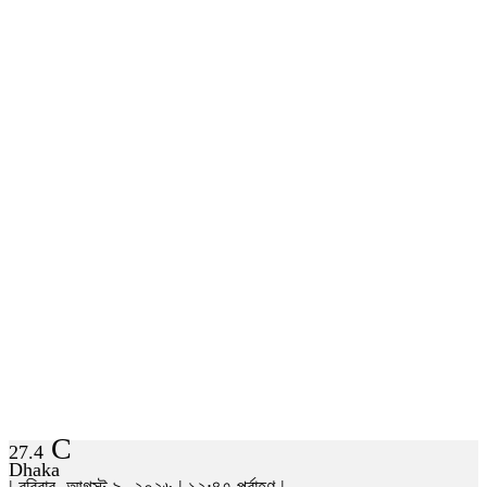
C
27.4
Dhaka
| রবিবার, আগস্ট ৯, ২০২৬ | ১২:৪৭ পূর্বাহ্ণ |