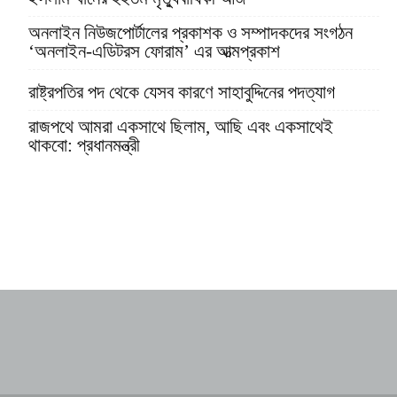
অনলাইন নিউজপোর্টালের প্রকাশক ও সম্পাদকদের সংগঠন
‘অনলাইন-এডিটরস ফোরাম’ এর আত্মপ্রকাশ
রাষ্ট্রপতির পদ থেকে যেসব কারণে সাহাবুদ্দিনের পদত্যাগ
রাজপথে আমরা একসাথে ছিলাম, আছি এবং একসাথেই
থাকবো: প্রধানমন্ত্রী