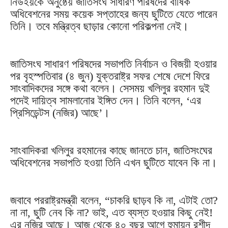
নিউইয়র্কে অনুষ্ঠেয় জাতিসংঘ সাধারণ পরিষদের বার্ষিক
অধিবেশনের সময় কয়েক সপ্তাহের জন্য ছুটিতে যেতে পারেন
তিনি। তবে মন্ত্রিত্ব ছাড়ার কোনো পরিকল্পনা নেই।
জাতিসংঘ সাধারণ পরিষদের সভাপতি নির্বাচন ও বিজয়ী হওয়ার
পর বৃহস্পতিবার (৪ জুন) যুক্তরাষ্ট্র সফর শেষে দেশে ফিরে
সাংবাদিকদের সঙ্গে কথা বলেন। সেসময় খলিলুর রহমান দুই
পদেই দায়িত্ব সামলানোর ইঙ্গিত দেন। তিনি বলেন, ‘এর
প্রিসিডেন্টস (নজির) আছে’।
সাংবাদিকরা খলিলুর রহমানের কাছে জানতে চান, জাতিসংঘের
অধিবেশনের সভাপতি হওয়া তিনি এখন ছুটিতে যাবেন কি না।
জবাবে পররাষ্ট্রমন্ত্রী বলেন, “চাকরি ছাড়ব কি না, এটাই তো?
না না, ছুটি নেব কি না? ভাই, এত ব্যস্ত হওয়ার কিছু নেই!
এর নজির আছে। আজ থেকে ৪০ বছর আগে হুমায়ুন রশীদ