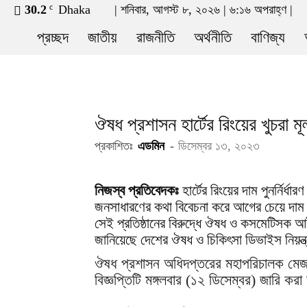
30.2
Dhaka
| শনিবার, আগস্ট ৮, ২০২৬ | ৬:১৬ অপরাহ্ণ |
C
news21bd.net
প্রচ্ছদ
জাতীয়
রাজনীতি
অর্থনীতি
বাণিজ্য
ঔষধ প্রশাসন হার্টের রিংয়ের খুচরা মূল্
প্রকাশিতঃ
এডমিন
-
ডিসেম্বর ১৩, ২০২৩
নিজস্ব প্রতিবেদকঃ
হার্টের রিংয়ের দাম পুনর্নির্
জনসাধারণের কথা বিবেচনা করে আগের চেয়ে দাম 
সেই প্রতিষ্ঠানের বিরুদ্ধে ঔষধ ও কসমেটিসক আ
জানিয়েছে দেশের ঔষধ ও চিকিৎসা ডিভাইস নিয়ন্ত্
ঔষধ প্রশাসন অধিদপ্তরের মহাপরিচালক মেজ
বিজ্ঞপ্তিটি মঙ্গলবার (১২ ডিসেম্বর) জারি কর