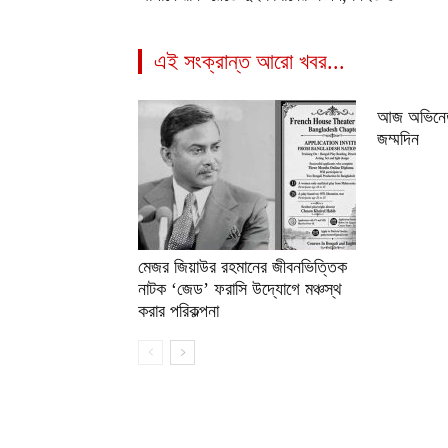
এই সংক্রান্ত আরো খবর...
আজ অভিনেত
জম্মদিন
মেজর জিয়াউর রহমানের জীবনভিত্তিক
নাটক ‘জেড’ ফরাসি উদ্যোগে মঞ্চস্থ
করার পরিকল্পনা