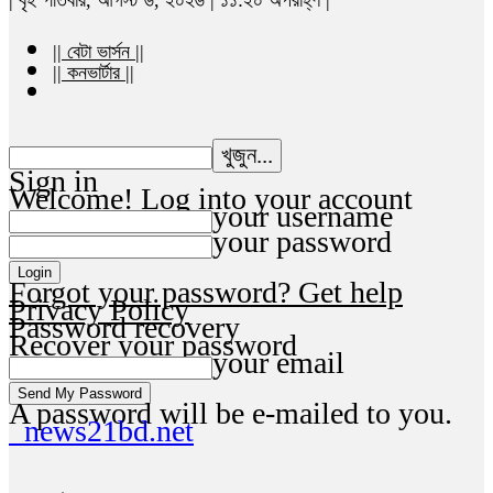
|| বেটা ভার্সন ||
|| কনভার্টার ||
Sign in
Welcome! Log into your account
your username
your password
Forgot your password? Get help
Privacy Policy
Password recovery
Recover your password
your email
A password will be e-mailed to you.
news21bd.net