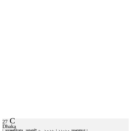
C
27
Dhaka
| বৃহস্পতিবার, আগস্ট ৬, ২০২৬ | ১১:২০ অপরাহ্ণ |