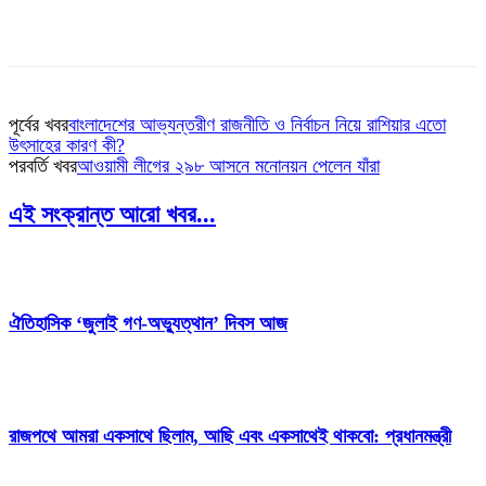
পূর্বের খবর
বাংলাদেশের আভ্যন্তরীণ রাজনীতি ও নির্বাচন নিয়ে রাশিয়ার এতো
উৎসাহের কারণ কী?
পরবর্তি খবর
আওয়ামী লীগের ২৯৮ আসনে মনোনয়ন পেলেন যাঁরা
এই সংক্রান্ত আরো খবর...
ঐতিহাসিক ‘জুলাই গণ-অভ্যুত্থান’ দিবস আজ
রাজপথে আমরা একসাথে ছিলাম, আছি এবং একসাথেই থাকবো: প্রধানমন্ত্রী