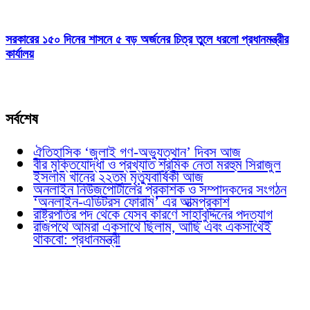
সরকারের ১৫০ দিনের শাসনে ৫ বড় অর্জনের চিত্র তুলে ধরলো প্রধানমন্ত্রীর
কার্যালয়
সর্বশেষ
ঐতিহাসিক ‘জুলাই গণ-অভ্যুত্থান’ দিবস আজ
বীর মুক্তিযোদ্ধা ও প্রখ্যাত শ্রমিক নেতা মরহুম সিরাজুল
ইসলাম খানের ২২তম মৃত্যুবার্ষিকী আজ
অনলাইন নিউজপোর্টালের প্রকাশক ও সম্পাদকদের সংগঠন
‘অনলাইন-এডিটরস ফোরাম’ এর আত্মপ্রকাশ
রাষ্ট্রপতির পদ থেকে যেসব কারণে সাহাবুদ্দিনের পদত্যাগ
রাজপথে আমরা একসাথে ছিলাম, আছি এবং একসাথেই
থাকবো: প্রধানমন্ত্রী