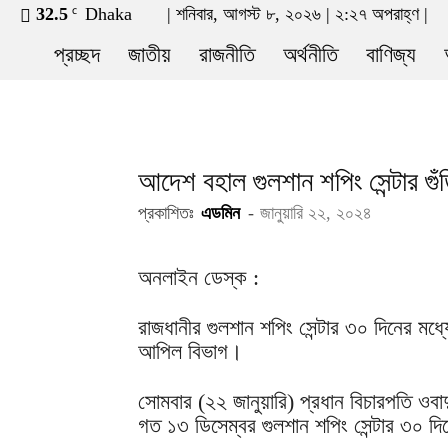
32.5
Dhaka
| শনিবার, আগস্ট ৮, ২০২৬ | ২:২৭ অপরাহ্ণ |
C
news21bd.net
প্রচ্ছদ
জাতীয়
রাজনীতি
অর্থনীতি
বাণিজ্য
আদেশ বহাল গুলশান শপিং সেন্টার গুঁ
প্রকাশিতঃ
এডমিন
-
জানুয়ারি ২২, ২০২৪
অনলাইন ডেস্ক :
রাজধানীর গুলশান শপিং সেন্টার ৩০ দিনের মধ্
আপিল বিভাগ।
সোমবার (২২ জানুয়ারি) প্রধান বিচারপতি ওব
গত ১৩ ডিসেম্বর গুলশান শপিং সেন্টার ৩০ দিনে