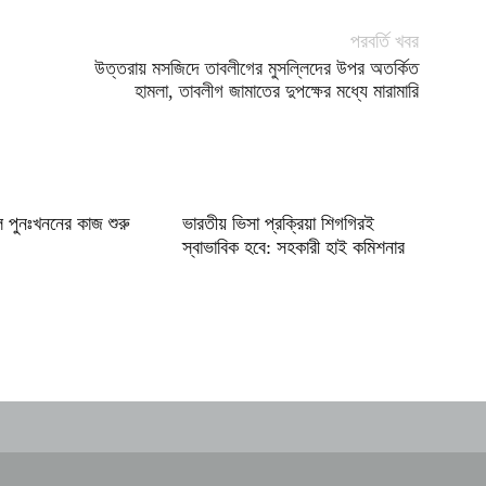
পরবর্তি খবর
উত্তরায় মসজিদে তাবলীগের মুসল্লিদের উপর অতর্কিত
হামলা, তাবলীগ জামাতের দুপক্ষের মধ্যে মারামারি
ল পুনঃখননের কাজ শুরু
ভারতীয় ভিসা প্রক্রিয়া শিগগিরই
স্বাভাবিক হবে: সহকারী হাই কমিশনার