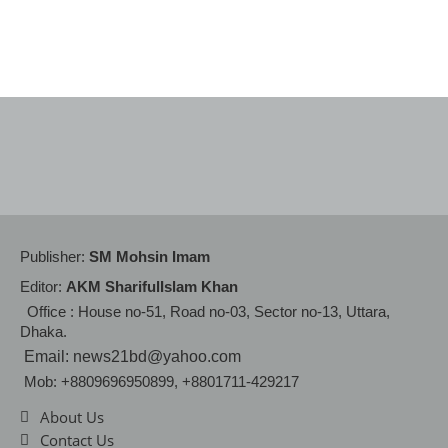
Publisher:
SM Mohsin Imam
Editor:
AKM SharifulIslam Khan
Office : House no-51, Road no-03, Sector no-13, Uttara,
Dhaka.
Email: news21bd@yahoo.com
Mob: +8809696950899, +8801711-429217
About Us
Contact Us