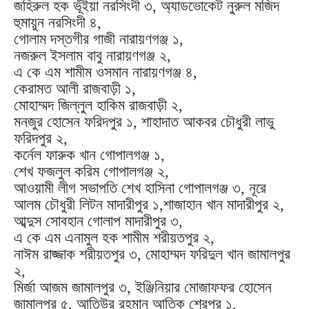
জহিরুল হক ভূঁইয়া নরসিংদী ৩, অ্যাডভোকেট নুরুল মজিদ
হুমায়ুন নরসিংদী ৪,
গোলাম দস্তগীর গাজী নারায়ণগঞ্জ ১,
নজরুল ইসলাম বাবু নারায়ণগঞ্জ ২,
এ কে এম শামীম ওসমান নারায়ণগঞ্জ ৪,
কেরামত আলী রাজবাড়ী ১,
মোহাম্মদ জিল্লুল হাকিম রাজবাড়ী ২,
মনজুর হোসেন ফরিদপুর ১, শাহাদাত আকবর চৌধুরী লাভু
ফরিদপুর ২,
কর্নেল ফারুক খান গোপালগঞ্জ ১,
শেখ ফজলুল করিম গোপালগঞ্জ ২,
আওয়ামী লীগ সভাপতি শেখ হাসিনা গোপালগঞ্জ ৩, নূরে
আলম চৌধুরী লিটন মাদারীপুর ১,শাজাহান খান মাদারীপুর ২,
আব্দুস সোবহান গোলাপ মাদারীপুর ৩,
এ কে এম এনামুল হক শামীম শরীয়তপুর ২,
নাঈম রাজ্জাক শরীয়তপুর ৩, মোহাম্মদ ফরিদুল খান জামালপুর
২,
মির্জা আজম জামালপুর ৩, ইঞ্জিনিয়ার মোজাফফর হোসেন
জামালপুর ৫, আতিউর রহমান আতিক শেরপুর ১,