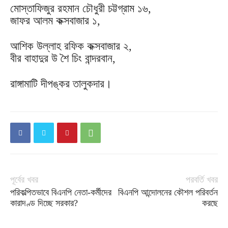
মোস্তাফিজুর রহমান চৌধুরী চট্টগ্রাম ১৬,
জাফর আলম কক্সবাজার ১,
আশিক উল্লাহ রফিক কক্সবাজার ২,
বীর বাহাদুর উ শৈ চিং বান্দরবান,
রাঙ্গামাটি দীপঙ্কর তালুকদার।
পূর্বের খবর
পরবর্তি খবর
পরিকল্পিতভাবে বিএনপি নেতা-কর্মীদের
বিএনপি আন্দোলনের কৌশল পরিবর্তন
কারাদণ্ড দিচ্ছে সরকার?
করছে