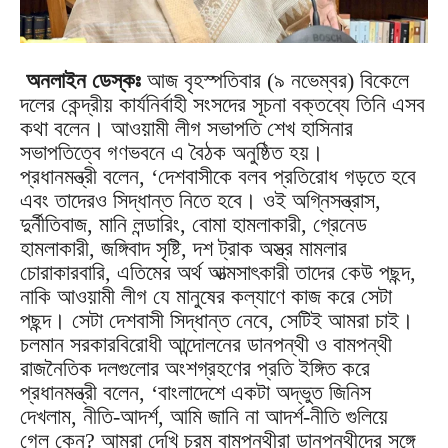
অনলাইন ডেস্কঃ
আজ বৃহস্পতিবার (৯ নভেম্বর) বিকেলে
দলের কেন্দ্রীয় কার্যনির্বাহী সংসদের সূচনা বক্তব্যে তিনি এসব
কথা বলেন। আওয়ামী লীগ সভাপতি শেখ হাসিনার
সভাপতিত্বে গণভবনে এ বৈঠক অনুষ্ঠিত হয়।
প্রধানমন্ত্রী বলেন, ‘দেশবাসীকে বলব প্রতিরোধ গড়তে হবে
এবং তাদেরও সিদ্ধান্ত নিতে হবে। ওই অগ্নিসন্ত্রাস,
দুর্নীতিবাজ, মানি লন্ডারিং, বোমা হামলাকারী, গ্রেনেড
হামলাকারী, জঙ্গিবাদ সৃষ্টি, দশ ট্রাক অস্ত্র মামলার
চোরাকারবারি, এতিমের অর্থ আত্মসাৎকারী তাদের কেউ পছন্দ,
নাকি আওয়ামী লীগ যে মানুষের কল্যাণে কাজ করে সেটা
পছন্দ। সেটা দেশবাসী সিদ্ধান্ত নেবে, সেটিই আমরা চাই।
চলমান সরকারবিরোধী আন্দোলনের ডানপন্থী ও বামপন্থী
রাজনৈতিক দলগুলোর অংশগ্রহণের প্রতি ইঙ্গিত করে
প্রধানমন্ত্রী বলেন, ‘বাংলাদেশে একটা অদ্ভুত জিনিস
দেখলাম, নীতি-আদর্শ, আমি জানি না আদর্শ-নীতি গুলিয়ে
গেল কেন? আমরা দেখি চরম বামপন্থীরা ডানপন্থীদের সঙ্গে