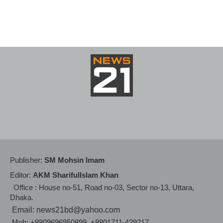
Publisher:
SM Mohsin Imam
Editor:
AKM SharifulIslam Khan
Office : House no-51, Road no-03, Sector no-13, Uttara,
Dhaka.
Email: news21bd@yahoo.com
Mob: +8809696950899, +8801711-429217