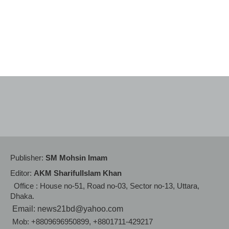
Publisher:
SM Mohsin Imam
Editor:
AKM SharifulIslam Khan
Office : House no-51, Road no-03, Sector no-13, Uttara,
Dhaka.
Email: news21bd@yahoo.com
Mob: +8809696950899, +8801711-429217